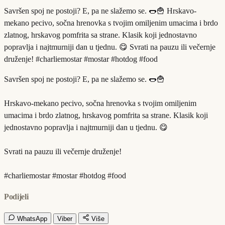
Savršen spoj ne postoji? E, pa ne slažemo se. 🌭🍟 Hrskavo-
mekano pecivo, sočna hrenovka s tvojim omiljenim umacima i brdo
zlatnog, hrskavog pomfrita sa strane. Klasik koji jednostavno
popravlja i najtmurniji dan u tjednu. 😋 Svrati na pauzu ili večernje
druženje! #charliemostar #mostar #hotdog #food
Savršen spoj ne postoji? E, pa ne slažemo se. 🌭🍟
Hrskavo-mekano pecivo, sočna hrenovka s tvojim omiljenim
umacima i brdo zlatnog, hrskavog pomfrita sa strane. Klasik koji
jednostavno popravlja i najtmurniji dan u tjednu. 😋
Svrati na pauzu ili večernje druženje!
#charliemostar #mostar #hotdog #food
Podijeli
WhatsApp
Viber
Više