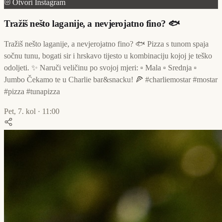
Otvori Instagram
Tražiš nešto laganije, a nevjerojatno fino? 🐟
Tražiš nešto laganije, a nevjerojatno fino? 🐟 Pizza s tunom spaja
sočnu tunu, bogati sir i hrskavo tijesto u kombinaciju kojoj je teško
odoljeti. ✨ Naruči veličinu po svojoj mjeri: ▫️ Mala ▫️ Srednja ▫️
Jumbo Čekamo te u Charlie bar&snacku! 🍕 #charliemostar #mostar
#pizza #tunapizza
Pet, 7. kol · 11:00