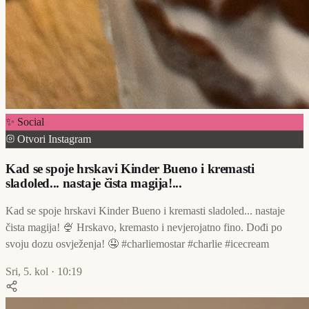
✨ Social
Otvori Instagram
Kad se spoje hrskavi Kinder Bueno i kremasti
sladoled... nastaje čista magija!...
Kad se spoje hrskavi Kinder Bueno i kremasti sladoled... nastaje
čista magija! 🍨 Hrskavo, kremasto i nevjerojatno fino. Dođi po
svoju dozu osvježenja! 🤤 #charliemostar #charlie #icecream
Sri, 5. kol · 10:19