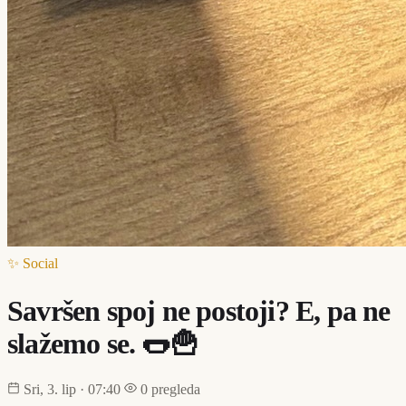
✨ Social
Savršen spoj ne postoji? E, pa ne
slažemo se. 🌭🍟
Sri, 3. lip · 07:40
0 pregleda