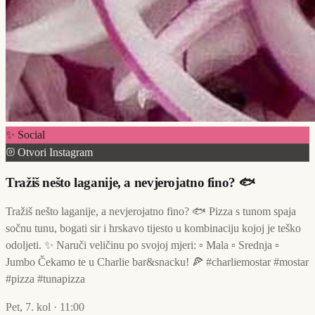
✨ Social
Otvori Instagram
Tražiš nešto laganije, a nevjerojatno fino? 🐟
Tražiš nešto laganije, a nevjerojatno fino? 🐟 Pizza s tunom spaja
sočnu tunu, bogati sir i hrskavo tijesto u kombinaciju kojoj je teško
odoljeti. ✨ Naruči veličinu po svojoj mjeri: ▫️ Mala ▫️ Srednja ▫️
Jumbo Čekamo te u Charlie bar&snacku! 🍕 #charliemostar #mostar
#pizza #tunapizza
Pet, 7. kol · 11:00