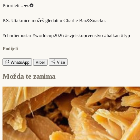
Prioriteti... 👀⚽️
P.S. Utakmice možeš gledati u Charlie Bar&Snacku.
#charliemostar #worldcup2026 #svjetskoprvenstvo #balkan #fyp
Podijeli
WhatsApp
Viber
Više
Možda te zanima