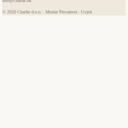
info@charlie.ba
© 2026 Charlie d.o.o. · Mostar
Privatnost
·
Uvjeti