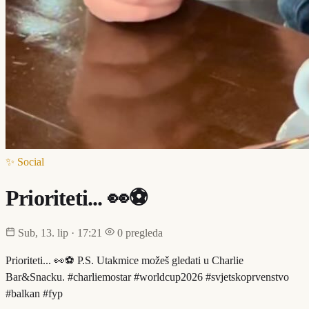
✨ Social
Prioriteti... 👀⚽️
Sub, 13. lip · 17:21
0 pregleda
Prioriteti... 👀⚽️ P.S. Utakmice možeš gledati u Charlie
Bar&Snacku. #charliemostar #worldcup2026 #svjetskoprvenstvo
#balkan #fyp