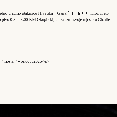
ajedno pratimo utakmicu Hrvatska – Gana! 🇭🇷🔥🇬🇭 Kroz cijelo
no pivo 0,3l – 8,00 KM Okupi ekipu i zauzmi svoje mjesto u Charlie
tar #mostar #worldcup2026</p>