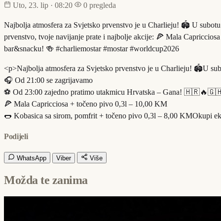
Uto, 23. lip · 08:20
0 pregleda
Najbolja atmosfera za Svjetsko prvenstvo je u Charlieju! 🏟️ U sub
prvenstvo, tvoje navijanje prate i najbolje akcije: 🍕 Mala Capricci
bar&snacku! 🍻 #charliemostar #mostar #worldcup2026
<p>Najbolja atmosfera za Svjetsko prvenstvo je u Charlieju! 🏟️U sub
🎧 Od 21:00 se zagrijavamo
⚽ Od 23:00 zajedno pratimo utakmicu Hrvatska – Gana! 🇭🇷🔥🇬🇭Kroz
🍕 Mala Capricciosa + točeno pivo 0,3l – 10,00 KM
🌭 Kobasica sa sirom, pomfrit + točeno pivo 0,3l – 8,00 KMOkupi e
Podijeli
WhatsApp
Viber
Više
Možda te zanima