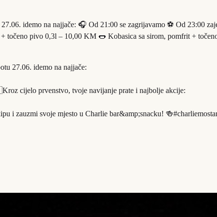
otu 27.06. idemo na najjače: 🎧 Od 21:00 se zagrijavamo ⚽ Od 23:00 z
osa + točeno pivo 0,3l – 10,00 KM 🌭 Kobasica sa sirom, pomfrit + toče
otu 27.06. idemo na najjače:
 cijelo prvenstvo, tvoje navijanje prate i najbolje akcije:
kipu i zauzmi svoje mjesto u Charlie bar&amp;snacku! 🍻#charliemos