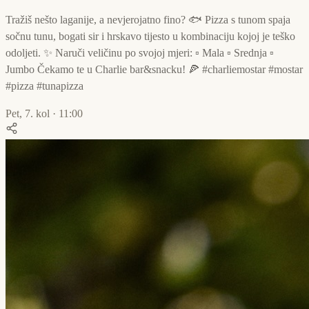
Tražiš nešto laganije, a nevjerojatno fino? 🐟 Pizza s tunom spaja
sočnu tunu, bogati sir i hrskavo tijesto u kombinaciju kojoj je teško
odoljeti. ✨ Naruči veličinu po svojoj mjeri: ▫️ Mala ▫️ Srednja ▫️
Jumbo Čekamo te u Charlie bar&snacku! 🍕 #charliemostar #mostar
#pizza #tunapizza
Pet, 7. kol · 11:00