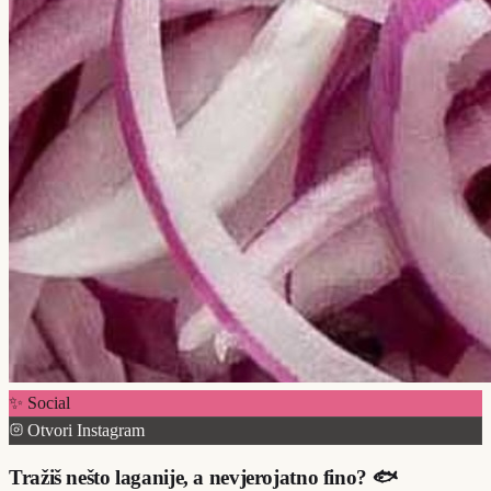
✨ Social
Otvori Instagram
Tražiš nešto laganije, a nevjerojatno fino? 🐟