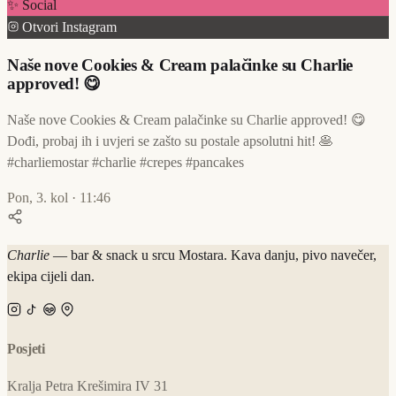
✨ Social
Otvori Instagram
Naše nove Cookies & Cream palačinke su Charlie
approved! 😋
Naše nove Cookies & Cream palačinke su Charlie approved! 😋
Dođi, probaj ih i uvjeri se zašto su postale apsolutni hit! 🥞
#charliemostar #charlie #crepes #pancakes
Pon, 3. kol · 11:46
Charlie
— bar & snack u srcu Mostara. Kava danju, pivo navečer,
ekipa cijeli dan.
Posjeti
Kralja Petra Krešimira IV 31