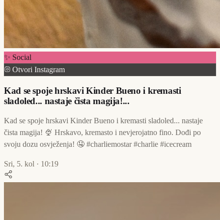
✨ Social
Otvori Instagram
Kad se spoje hrskavi Kinder Bueno i kremasti
sladoled... nastaje čista magija!...
Kad se spoje hrskavi Kinder Bueno i kremasti sladoled... nastaje
čista magija! 🍨 Hrskavo, kremasto i nevjerojatno fino. Dođi po
svoju dozu osvježenja! 🤤 #charliemostar #charlie #icecream
Sri, 5. kol · 10:19