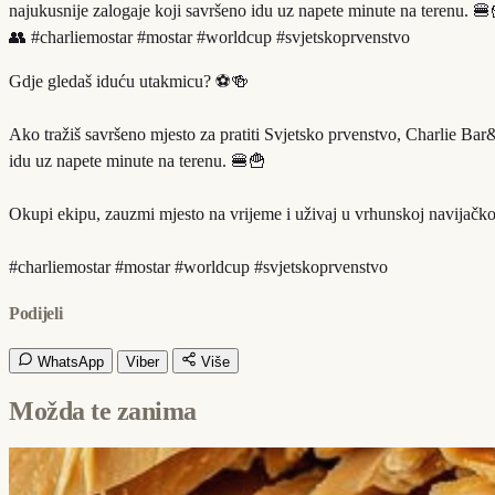
najukusnije zalogaje koji savršeno idu uz napete minute na terenu. 🍔
👥 #charliemostar #mostar #worldcup #svjetskoprvenstvo
Gdje gledaš iduću utakmicu? ⚽️🍻
Ako tražiš savršeno mjesto za pratiti Svjetsko prvenstvo, Charlie Bar
idu uz napete minute na terenu. 🍔🍟
Okupi ekipu, zauzmi mjesto na vrijeme i uživaj u vrhunskoj navijačkoj
#charliemostar #mostar #worldcup #svjetskoprvenstvo
Podijeli
WhatsApp
Viber
Više
Možda te zanima