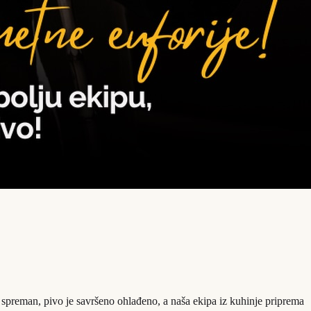
 spreman, pivo je savršeno ohlađeno, a naša ekipa iz kuhinje priprema