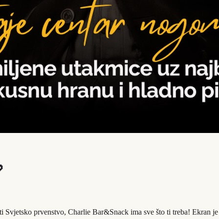

i Svjetsko prvenstvo, Charlie Bar&Snack ima sve što ti treba! Ekran je