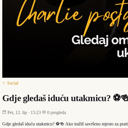
✨ Social
Gdje gledaš iduću utakmicu? ⚽️
Pet, 12. lip · 15:23
0 pregleda
Gdje gledaš iduću utakmicu? ⚽️🍻 Ako tražiš savršeno mjesto za pratit