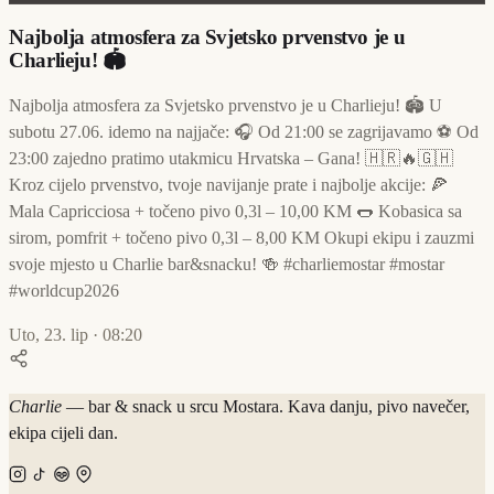
Najbolja atmosfera za Svjetsko prvenstvo je u
Charlieju! 🏟️
Najbolja atmosfera za Svjetsko prvenstvo je u Charlieju! 🏟️ U
subotu 27.06. idemo na najjače: 🎧 Od 21:00 se zagrijavamo ⚽ Od
23:00 zajedno pratimo utakmicu Hrvatska – Gana! 🇭🇷🔥🇬🇭
Kroz cijelo prvenstvo, tvoje navijanje prate i najbolje akcije: 🍕
Mala Capricciosa + točeno pivo 0,3l – 10,00 KM 🌭 Kobasica sa
sirom, pomfrit + točeno pivo 0,3l – 8,00 KM Okupi ekipu i zauzmi
svoje mjesto u Charlie bar&snacku! 🍻 #charliemostar #mostar
#worldcup2026
Uto, 23. lip · 08:20
Charlie
— bar & snack u srcu Mostara. Kava danju, pivo navečer,
ekipa cijeli dan.