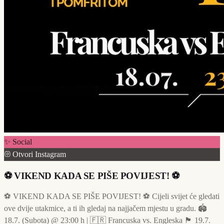
✨ Social
Otvori Instagram
⚽️ VIKEND KADA SE PIŠE POVIJEST! ⚽️
⚽️ VIKEND KADA SE PIŠE POVIJEST! ⚽️ Cijeli svijet će gledati
ove dvije utakmice, a ti ih gledaj na najjačem mjestu u gradu. 🏟️
18.7. (Subota) @ 23:00 h | 🇫🇷 Francuska vs. Engleska 🏴󠁧󠁢󠁥󠁮󠁧󠁿 19.7.