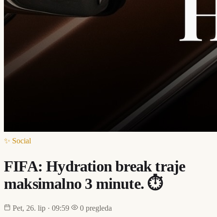
✨ Social
FIFA: Hydration break traje
maksimalno 3 minute. ⏱️
Pet, 26. lip · 09:59
0 pregleda