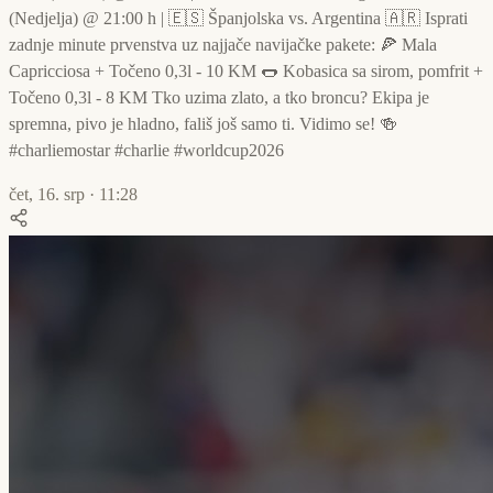
(Nedjelja) @ 21:00 h | 🇪🇸 Španjolska vs. Argentina 🇦🇷 Isprati
zadnje minute prvenstva uz najjače navijačke pakete: 🍕 Mala
Capricciosa + Točeno 0,3l - 10 KM 🌭 Kobasica sa sirom, pomfrit +
Točeno 0,3l - 8 KM Tko uzima zlato, a tko broncu? Ekipa je
spremna, pivo je hladno, fališ još samo ti. Vidimo se! 🍻
#charliemostar #charlie #worldcup2026
čet, 16. srp · 11:28