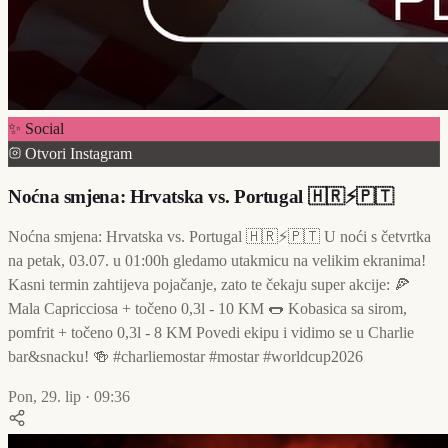
✨ Social
Otvori Instagram
Noćna smjena: Hrvatska vs. Portugal 🇭🇷⚡🇵🇹
Noćna smjena: Hrvatska vs. Portugal 🇭🇷⚡🇵🇹 U noći s četvrtka
na petak, 03.07. u 01:00h gledamo utakmicu na velikim ekranima!
Kasni termin zahtijeva pojačanje, zato te čekaju super akcije: 🍕
Mala Capricciosa + točeno 0,3l - 10 KM 🌭 Kobasica sa sirom,
pomfrit + točeno 0,3l - 8 KM Povedi ekipu i vidimo se u Charlie
bar&snacku! 🍻 #charliemostar #mostar #worldcup2026
Pon, 29. lip · 09:36